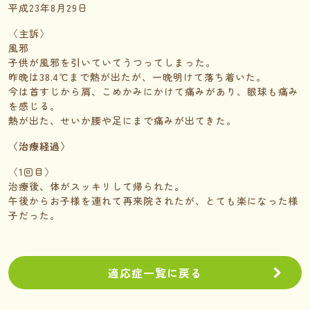
平成23年8月29日
〈主訴〉
風邪
子供が風邪を引いていてうつってしまった。
昨晩は38.4℃まで熱が出たが、一晩明けて落ち着いた。
今は首すじから肩、こめかみにかけて痛みがあり、眼球も痛み
を感じる。
熱が出た、せいか腰や足にまで痛みが出てきた。
〈治療経過〉
〈1回目〉
治療後、体がスッキリして帰られた。
午後からお子様を連れて再来院されたが、とても楽になった様
子だった。
適応症一覧に戻る