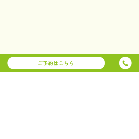
ご予約はこちら
〒880-0824 宮崎市大島町西田2135-12
※駐車場は8台ございます。