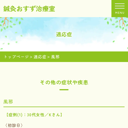
MENU
適応症
トップページ
適応症
風邪
その他の症状や疾患
風邪
【症例(1)：30代女性／Kさん】
〈初診日〉