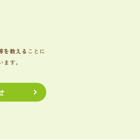
等を教える
ことに
います。
せ