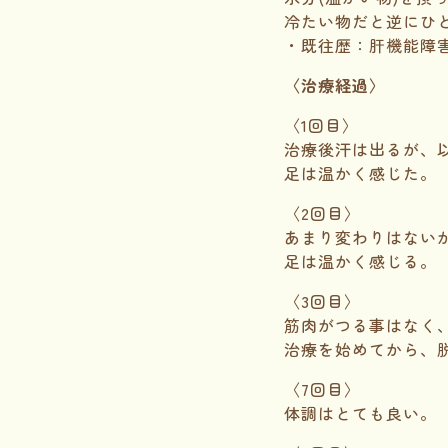
冷たい物だと逆にひ
・既往歴：肝機能障
〈治療経過〉
〈1回目〉
治療後汗は出るが、
足は温かく感じた。
〈2回目〉
あまり変わりはない
足は温かく感じる。
〈3回目〉
筋肉がつる事はなく
治療を始めてから、
〈7回目〉
体調はとても良い。