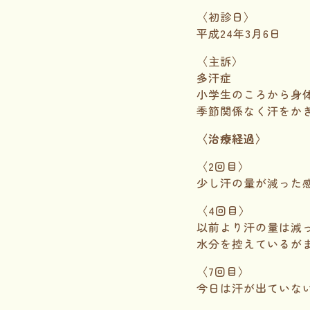
〈初診日〉
平成24年3月6日
〈主訴〉
多汗症
小学生のころから身
季節関係なく汗をか
〈治療経過〉
〈2回目〉
少し汗の量が減った
〈4回目〉
以前より汗の量は減
水分を控えているが
〈7回目〉
今日は汗が出ていな