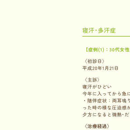
寝汗･多汗症
【症例(1)：30代女
〈初診日〉
平成20年1月21日
〈主訴〉
寝汗がひどい
今年に入ってから急
・随伴症状：両耳鳴
った時の様な圧迫感
夕方になると微熱･
〈治療経過〉