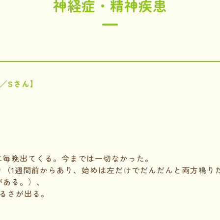
神経症・精神疾患
性／Sさん】
に毎晩出てくる。今までは一切なかった。
り（1週間前からあり、始めは左だけでだんだんと両方鳴り
がある。）、
だるさが出る。