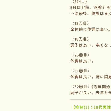
〈8回目〉
5日ほど前、両腕と
→治療後、体調は良
〈12回目〉
全体的に体調は良い
〈18回目〉
調子は良い。寒くな
〈25回目〉
体調は良い。
〈37回目〉
体調は良い。特に問
〈52回目〉(治療開始
調子が良い。去年と
【症例(3)：20代男