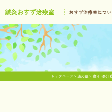
おすず治療室につい
トップページ
適応症
寝汗･多汗