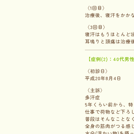
〈1回目〉
治療後、寝汗をかか
〈3回目〉
寝汗はもうほとんど
耳鳴りと頭痛は治療
【症例(2)：40代男
〈初診日〉
平成20年8月4日
〈主訴〉
多汗症
5年くらい前から、
仕事で荷物など下ろ
普段はそんなことな
全身の筋肉がつる感
水分(温かい物)を摂