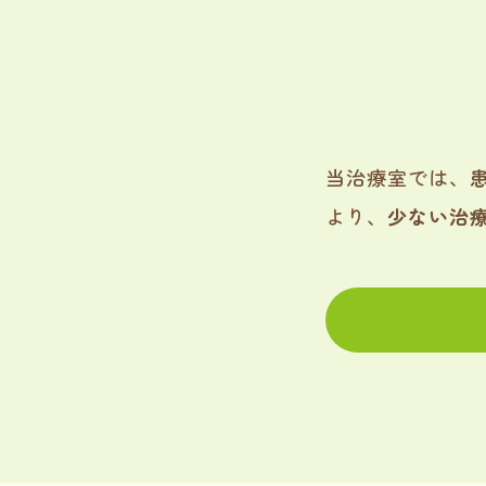
当治療室では、
より、
少ない治