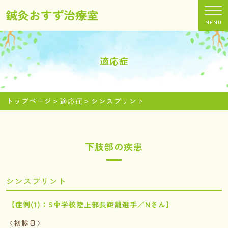
MENU
適応症
トップページ
適応症
シンスプリント
下肢部の疾患
シンスプリント
【症例(1)：S中学校陸上部長距離選手／Nさん】
〈初診日〉