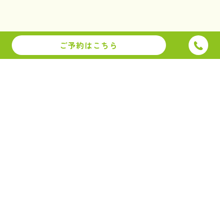
ご予約はこちら
〒880-0824 宮崎市大島町西田2135-12
※駐車場は8台ございます。
診療時間
月
火
水
木
金
土
日
祝
9:00~20:00
○
○
／
○
○
△
／
△
※